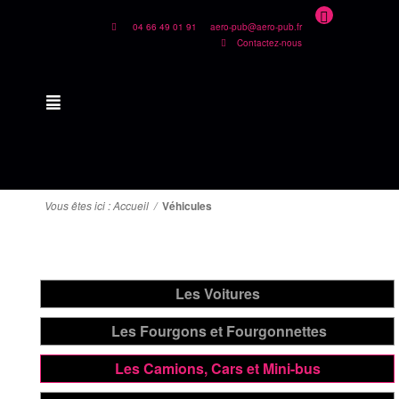
04 66 49 01 91
aero-pub@aero-pub.fr
Contactez-nous
Vous êtes ici :
Accueil
/
Véhicules