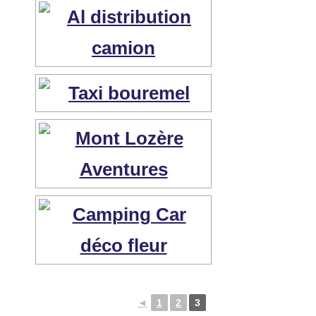
◄
1
2
3