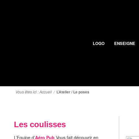
LOGO
ENSEIGNE
Vous êtes ici :
Accueil
/
L’Atelier / Le poses
Les coulisses
L’Equipe d’
Aéro Pub
Vous fait découvrir en