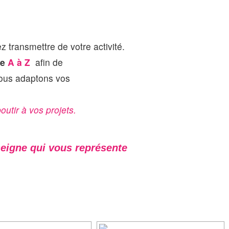
 transmettre de votre activité.
de
A à Z
afin
de
ous
adaptons vos
utir à vos projets.
eigne qui vous représente