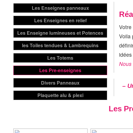
Réa
Votre
Voila
défini
idées
Nous 
– Un
Les Pr