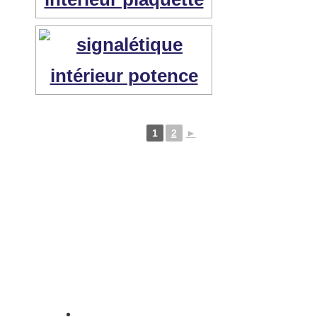
1
2
►