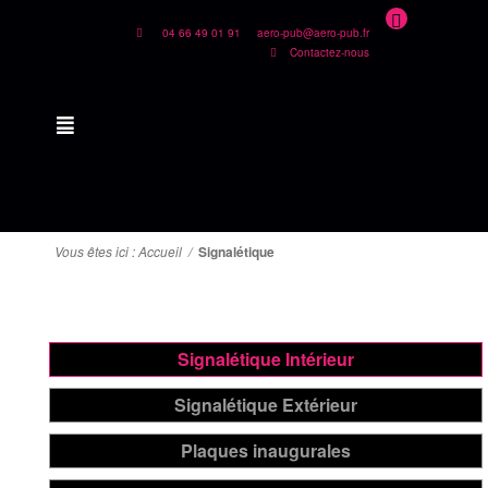
04 66 49 01 91
aero-pub@aero-pub.fr
Contactez-nous
Vous êtes ici :
Accueil
/
Signalétique