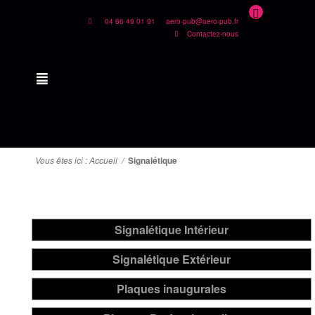
04 66 49 01 91
aero-pub@aero-pub.fr
Contactez-nous
Vous êtes ici :
Accueil
/
Signalétique