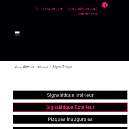
04 66 49 01 91
aero-pub@aero-pub.fr
Contactez-nous
Vous êtes ici :
Accueil
/
Signalétique