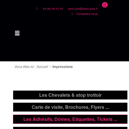
04 66 49 01 91
aero-pub@aero-pub.fr
Contactez-nous
Vous êtes ici :
Accueil
/
Impressions