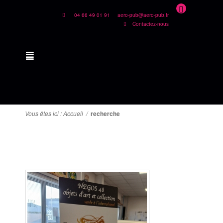
04 66 49 01 91
aero-pub@aero-pub.fr
Contactez-nous
Vous êtes ici :
Accueil
/
recherche