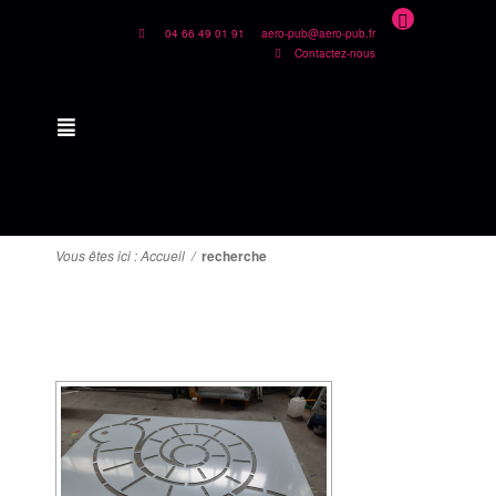
04 66 49 01 91
aero-pub@aero-pub.fr
Contactez-nous
Vous êtes ici :
Accueil
/
recherche