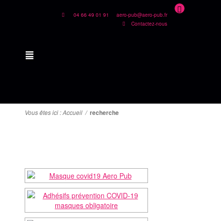
04 66 49 01 91
aero-pub@aero-pub.fr
Contactez-nous
Vous êtes ici :
Accueil
/
recherche